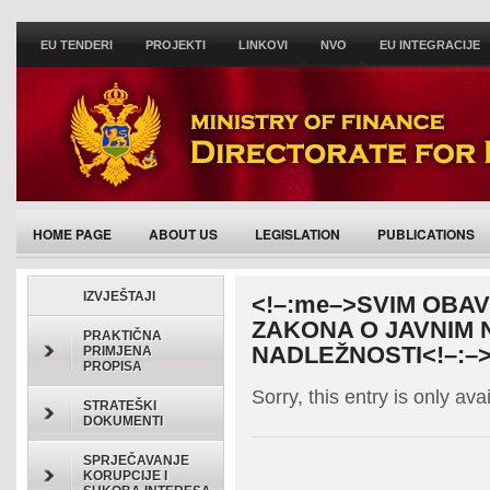
EU TENDERI
PROJEKTI
LINKOVI
NVO
EU INTEGRACIJE
HOME PAGE
ABOUT US
LEGISLATION
PUBLICATIONS
ACTIVITIES/ANNOUNCEMENTS
IZVJEŠTAJI
<!–:me–>SVIM OBA
ZAKONA O JAVNIM 
PRAKTIČNA
NADLEŽNOSTI<!–:–
PRIMJENA
PROPISA
Sorry, this entry is only ava
STRATEŠKI
DOKUMENTI
SPRJEČAVANJE
KORUPCIJE I