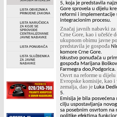
SUKOBA INTERESA
5, koja je predstavila naj
Gore sprovela u dijelu kre
LISTA OBVEZNIKA
PRIMJENE ZAKONA
reformi i implementacije 
integracionim procesu.
LISTA NARUČIOCA
ZA KOJE SE
Značaj javnih nabavki za
SPROVODE
Crne Gore, kao i učešće 
CENTRALIZOVANE
JAVNE NABAVKE
ukupnom obimu javne pot
predstavila je gospođa
Ni
LISTA PONUĐAČA
komore Crne Gore.
LISTA SLUŽBENIKA
Iskustvo ponuđača u primj
ZA JAVNE
gospođa Marijana Boškovi
NABAVKE
Farmegra doo,Podgorica.
Osvrt na reforme u dijelu
Evropske komisije, kao i
zemalja, dao je
Luka Dedić
5
.
Emisija je bila posvećen
cilju uspostavljanja novog
sa posebnim osvrtom na na
politike efektima funkcio