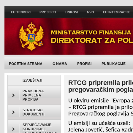
EU TENDERI
PROJEKTI
LINKOVI
NVO
EU INTEGRACIJE
POČETNA STRANA
O NAMA
PROPISI
PUBLIKACIJE
IZVJEŠTAJI
RTCG pripremila pril
pregovaračkim pogla
PRAKTIČNA
PRIMJENA
PROPISA
U okviru emisije “Evropa z
– RTCG pripremila je pril
STRATEŠKI
Pregovaračkog poglavlja 
DOKUMENTI
U emisiji su učešće uzeli:
SPRJEČAVANJE
Jelena Jovetić, šefica Rad
KORUPCIJE I