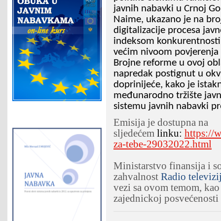
javnih nabavki u Crnoj Go
Naime, ukazano je na bro
digitalizacije procesa jav
indeksom konkurentnosti, 
većim nivoom povjerenja š
Brojne reforme u ovoj obl
napredak postignut u okv
doprinijeće, kako je istak
međunarodno tržište javni
sistemu javnih nabavki p
Emisija je dostupna na
sljedećem
linku:
https://
za-tebe-29032022.html
Ministarstvo finansija i s
zahvalnost
Radio televizi
vezi sa ovom temom, kao 
zajednickoj posvećenosti