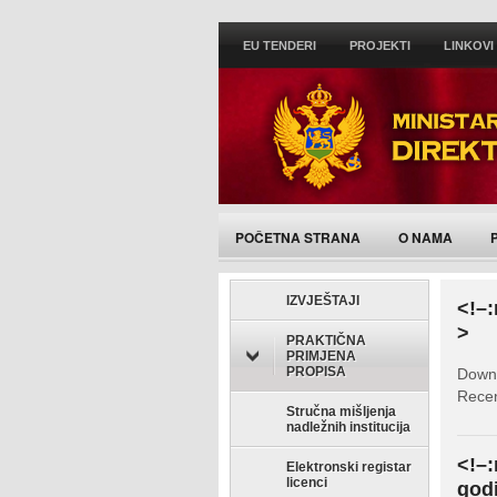
EU TENDERI
PROJEKTI
LINKOVI
POČETNA STRANA
O NAMA
IZVJEŠTAJI
<!–:
>
PRAKTIČNA
PRIMJENA
PROPISA
Down
Recen
Stručna mišljenja
nadležnih institucija
<!–:
Elektronski registar
licenci
god