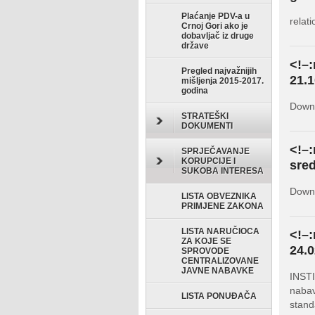
Plaćanje PDV-a u
relat
Crnoj Gori ako je
dobavljač iz druge
države
<!–:
Pregled najvažnijih
21.1
mišljenja 2015-2017.
godina
Down
STRATEŠKI
DOKUMENTI
<!–:
SPRJEČAVANJE
KORUPCIJE I
sred
SUKOBA INTERESA
Downl
LISTA OBVEZNIKA
PRIMJENE ZAKONA
LISTA NARUČIOCA
<!–:
ZA KOJE SE
24.0
SPROVODE
CENTRALIZOVANE
JAVNE NABAVKE
INST
nabav
LISTA PONUĐAČA
stand