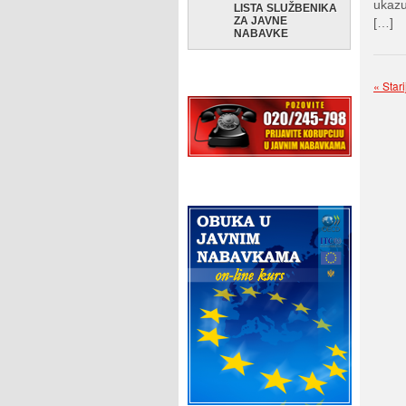
ukazu
LISTA SLUŽBENIKA
ZA JAVNE
[…]
NABAVKE
« Star