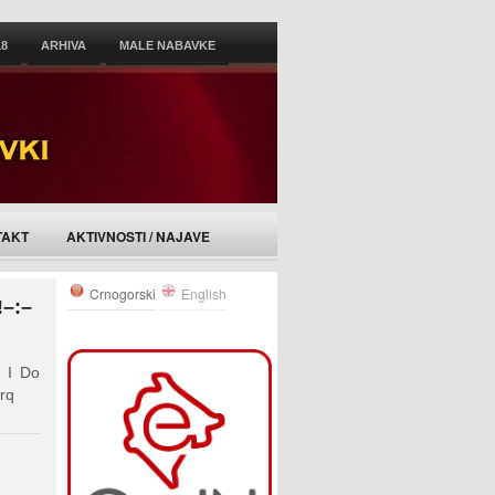
18
ARHIVA
MALE NABAVKE
TAKT
AKTIVNOSTI / NAJAVE
Crnogorski
English
!–:–
 I Do
rq