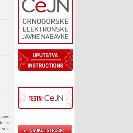
u
javne
tut za
 vezi,
OBUKE I STRUČNI