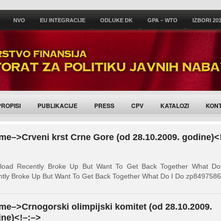
NVO
EU INTEGRACIJE
ODLUKE DK
GPA – WTO
IZBORI 20
PROPISI
PUBLIKACIJE
PRESS
CPV
KATALOZI
KON
me–>Crveni krst Crne Gore (od 28.10.2009. godine)<
load Recently Broke Up But Want To Get Back Together What Do
tly Broke Up But Want To Get Back Together What Do I Do zp8497586
me–>Crnogorski olimpijski komitet (od 28.10.2009.
ine)<!–:–>