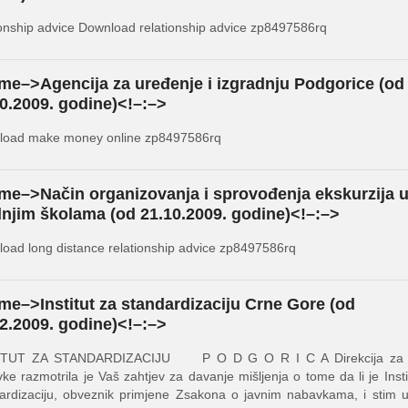
ionship advice Download relationship advice zp8497586rq
me–>Agencija za uređenje i izgradnju Podgorice (od
0.2009. godine)<!–:–>
load make money online zp8497586rq
me–>Način organizovanja i sprovođenja ekskurzija 
njim školama (od 21.10.2009. godine)<!–:–>
oad long distance relationship advice zp8497586rq
me–>Institut za standardizaciju Crne Gore (od
2.2009. godine)<!–:–>
ITUT ZA STANDARDIZACIJU P O D G O R I C A Direkcija za 
ke razmotrila je Vaš zahtjev za davanje mišljenja o tome da li je Insti
ardizaciju, obveznik primjene Zsakona o javnim nabavkama, i stim u