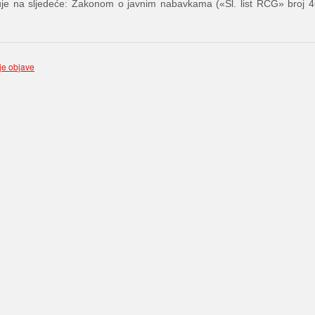
je na sljedeće: Zakonom o javnim nabavkama («Sl. list RCG» broj 4
ije objave