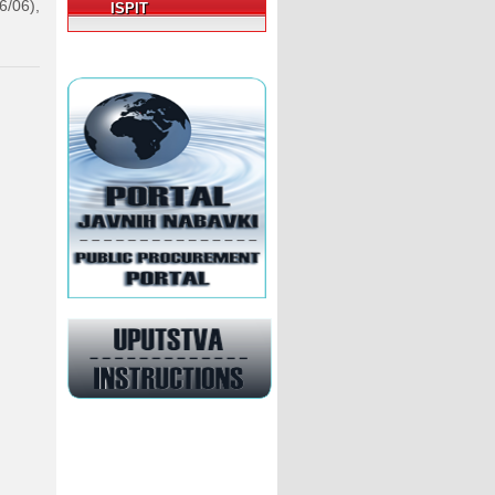
6/06),
ISPIT