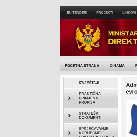
EU TENDERI
PROJEKTI
LINKOVI
POČETNA STRANA
O NAMA
IZVJEŠTAJI
Admi
evro
PRAKTIČNA
PRIMJENA
PROPISA
STRATEŠKI
DOKUMENTI
SPRJEČAVANJE
KORUPCIJE I