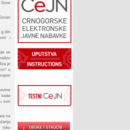
e Gore
Goran
 g-din
vić i
oja se
nalizu
iza je
ori“ u
enjem
isutne
a kada
 u tom
ala na
ačanja
 toku
OBUKE I STRUČNI