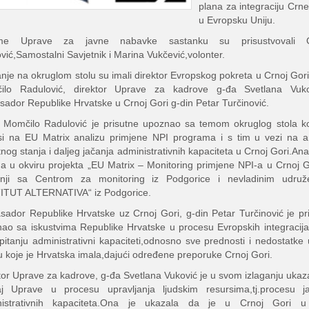
plana za integraciju Crn
u Evropsku Uniju.
e Uprave za javne nabavke sastanku su prisustvovali 
ović,Samostalni Savjetnik i Marina Vukčević,volonter.
anje na okruglom stolu su imali direktor Evropskog pokreta u Crnoj Gori
ilo Radulović, direktor Uprave za kadrove g-đa Svetlana Vuko
ador Republike Hrvatske u Crnoj Gori g-din Petar Turčinović.
 Momčilo Radulović je prisutne upoznao sa temom okruglog stola k
i na EU Matrix analizu primjene NPI programa i s tim u vezi na a
tnog stanja i daljeg jačanja administrativnih kapaciteta u Crnoj Gori.Anal
a u okviru projekta „EU Matrix – Monitoring primjene NPI-a u Crnoj G
dnji sa Centrom za monitoring iz Podgorice i nevladinim udruž
ITUT ALTERNATIVA“ iz Podgorice.
ador Republike Hrvatske uz Crnoj Gori, g-din Petar Turčinović je pr
ao sa iskustvima Republike Hrvatske u procesu Evropskih integracij
pitanju administrativni kapaciteti,odnosno sve prednosti i nedostatke
u koje je Hrvatska imala,dajući određene preporuke Crnoj Gori.
tor Uprave za kadrove, g-đa Svetlana Vuković je u svom izlaganju ukaz
j Uprave u procesu upravljanja ljudskim resursima,tj.procesu j
nistrativnih kapaciteta.Ona je ukazala da je u Crnoj Gori u