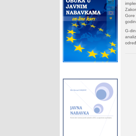
imple
Zakon
Gore 
godin
G-din
anali
određ