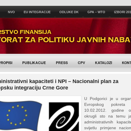
NVO
EU INTEGRACIJE
ODLUKE DK
GPA – WTO
IZBORI 20
PROPISI
PUBLIKACIJE
PRESS
CPV
KATALOZI
KON
nistrativni kapaciteti i NPI – Nacionalni plan za
psku integraciju Crne Gore
U Podgorici je u organi
Evropskog pokreta
10.02.2012. godine o
okrugli sto na temu ja
administrativnih kapaci
svijetlu primjene nacio