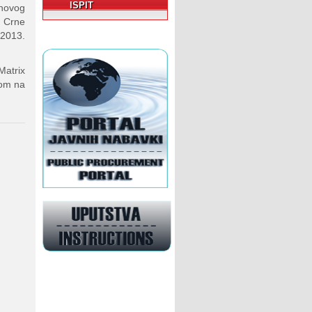
ISPIT
 novog
a Crne
.2013.
Matrix
tom na