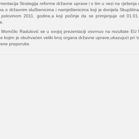
mentacija Strategija reforme državne uprave i s tim u vezi na rješenja
a o državnim službenicima i namještenicima koji je donijela Skupštin
polovinom 2011. godine,a koji počinje da se primjenjuje od 01.01
e.
 Momčilo Radulović se u svojoj prezentaciji osvrnuo na rezultate EU 
ze kojim je obuhvaćen veliki broj organa državne uprave,ukazujući pri 
ene preporuke.