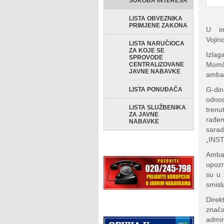
SUKOBA INTERESA
LISTA OBVEZNIKA
PRIMJENE ZAKONA
U im
Vojin
LISTA NARUČIOCA
ZA KOJE SE
Izlag
SPROVODE
Momč
CENTRALIZOVANE
JAVNE NABAVKE
ambas
G-din
LISTA PONUĐAČA
odnos
LISTA SLUŽBENIKA
trenu
ZA JAVNE
rađen
NABAVKE
sara
„INST
Ambas
upozn
su u 
smisl
Direk
znača
admi