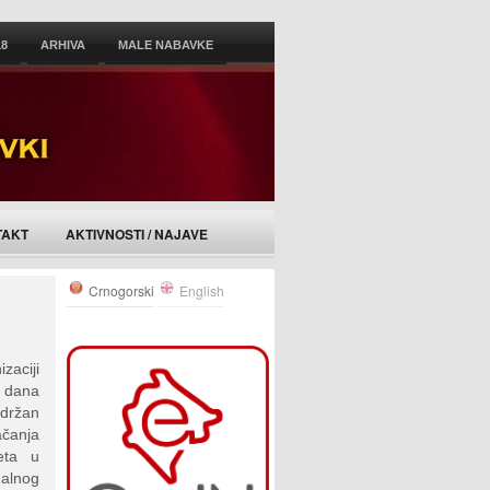
18
ARHIVA
MALE NABAVKE
TAKT
AKTIVNOSTI / NAJAVE
Crnogorski
English
zaciji
 dana
držan
čanja
teta u
nalnog