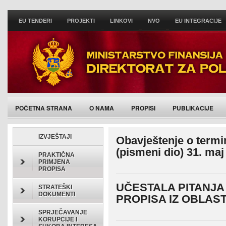
EU TENDERI
PROJEKTI
LINKOVI
NVO
EU INTEGRACIJE
POČETNA STRANA
O NAMA
PROPISI
PUBLIKACIJE
IZVJEŠTAJI
Obavještenje o termi
(pismeni dio) 31. maj
PRAKTIČNA
PRIMJENA
PROPISA
UČESTALA PITANJA
STRATEŠKI
DOKUMENTI
PROPISA IZ OBLAST
SPRJEČAVANJE
KORUPCIJE I