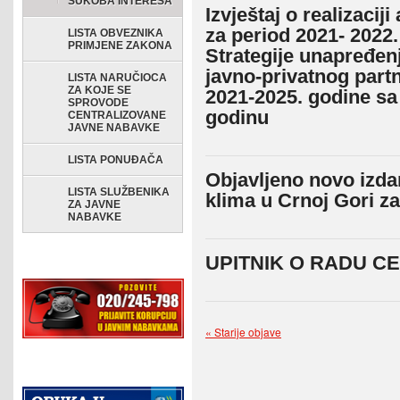
SUKOBA INTERESA
Izvještaj o realizacij
za period 2021- 2022.
LISTA OBVEZNIKA
PRIMJENE ZAKONA
Strategije unapređenj
javno-privatnog partn
LISTA NARUČIOCA
ZA KOJE SE
2021-2025. godine sa
SPROVODE
godinu
CENTRALIZOVANE
JAVNE NABAVKE
LISTA PONUĐAČA
Objavljeno novo izdan
LISTA SLUŽBENIKA
klima u Crnoj Gori z
ZA JAVNE
NABAVKE
UPITNIK O RADU CE
« Starije objave