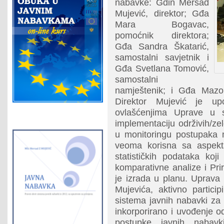
nabavke: Gdin Mersad
Mujević, direktor; Gđa
Mara Bogavac,
pomoćnik direktora;
Gđa Sandra Škatarić,
samostalni savjetnik i
Gđa Svetlana Tomović,
samostalni
namještenik; i Gđa Maz
Direktor Mujević je u
ovlašćenjima Uprave u s
implementaciju održivih/ze
u monitoringu postupaka n
veoma korisna sa aspekta
statističkih podataka koj
komparativne analize i Pri
je izrada u planu. Uprava
Mujevića, aktivno partici
sistema javnih nabavki za 
inkorporirano i uvođenje od
postupke javnih nabav