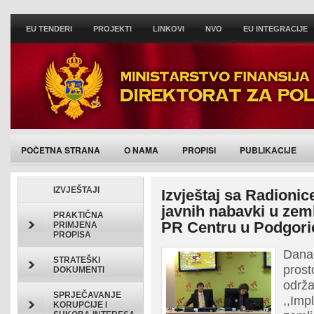
EU TENDERI
PROJEKTI
LINKOVI
NVO
EU INTEGRACIJE
POČETNA STRANA
O NAMA
PROPISI
PUBLIKACIJE
IZVJEŠTAJI
Izvještaj sa Radionic
javnih nabavki u zem
PRAKTIČNA
PR Centru u Podgoric
PRIMJENA
PROPISA
Dana
STRATEŠKI
pros
DOKUMENTI
odr
SPRJEČAVANJE
,,Imp
KORUPCIJE I