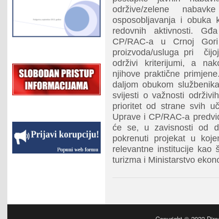
održive/zelene nabav
osposobljavanja i obuka 
redovnih aktivnosti. Gđ
CP/RAC-a u Crnoj Gori na
proizvoda/usluga pri čijoj
održivi kriterijumi, a nak
njihove praktične primjene
daljom obukom službenika
svijesti o važnosti održivi
prioritet od strane svih 
Uprave i CP/RAC-a predviđ
će se, u zavisnosti od d
pokrenuti projekat u koje
relevantne institucije kao 
turizma i Ministarstvo ekon
Copyright © 2022
Dire