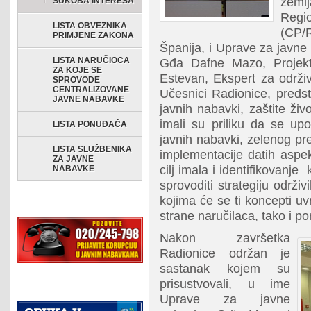
zeml
SUKOBA INTERESA
Regio
LISTA OBVEZNIKA
(CP/
PRIMJENE ZAKONA
Španija, i Uprave za javne
LISTA NARUČIOCA
Gđa Dafne Mazo, Projek
ZA KOJE SE
Estevan, Ekspert za održi
SPROVODE
CENTRALIZOVANE
Učesnici Radionice, predstav
JAVNE NABAVKE
javnih nabavki, zaštite živ
imali su priliku da se up
LISTA PONUĐAČA
javnih nabavki, zelenog pr
LISTA SLUŽBENIKA
implementacije datih aspe
ZA JAVNE
cilj imala i identifikovanje 
NABAVKE
sprovoditi strategiju održiv
kojima će se ti koncepti uv
strane naručilaca, tako i p
Nakon završetka
Radionice održan je
sastanak kojem su
prisustvovali, u ime
Uprave za javne