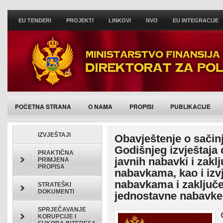
EU TENDERI
PROJEKTI
LINKOVI
NVO
EU INTEGRACIJE
POČETNA STRANA
O NAMA
PROPISI
PUBLIKACIJE
IZVJEŠTAJI
Obavještenje o sačinj
Godišnjeg izvještaj
PRAKTIČNA
javnih nabavki i zak
PRIMJENA
PROPISA
nabavkama, kao i izv
nabavkama i zaključ
STRATEŠKI
DOKUMENTI
jednostavne nabavke
SPRJEČAVANJE
KORUPCIJE I