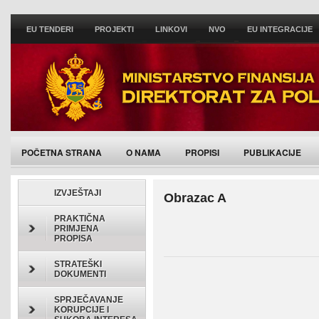
EU TENDERI
PROJEKTI
LINKOVI
NVO
EU INTEGRACIJE
POČETNA STRANA
O NAMA
PROPISI
PUBLIKACIJE
IZVJEŠTAJI
Obrazac A
PRAKTIČNA
PRIMJENA
PROPISA
STRATEŠKI
DOKUMENTI
SPRJEČAVANJE
KORUPCIJE I