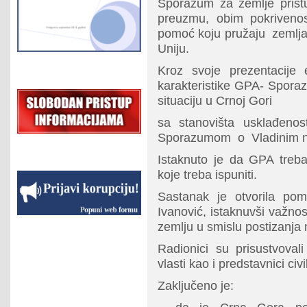
Sporazum za zemlje prist
preuzmu, obim pokrivenos
pomoć koju pružaju zemlja
Uniju.
Kroz svoje prezentacije
karakteristike GPA- Spora
situaciju u Crnoj Gori
sa stanovišta usklađeno
Sporazumom o Vladinim 
Istaknuto je da GPA treb
koje treba ispuniti.
Sastanak je otvorila pom
Ivanović, istaknuvši važno
zemlju u smislu postizanja 
Radionici su prisustvoval
vlasti kao i predstavnici ci
Zaključeno je: