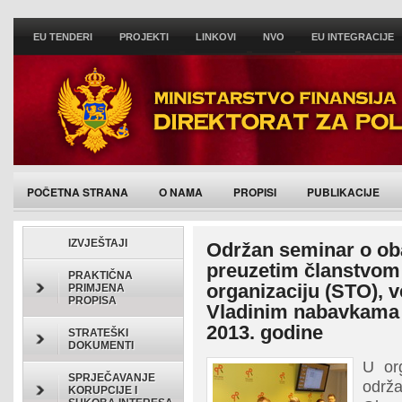
EU TENDERI
PROJEKTI
LINKOVI
NVO
EU INTEGRACIJE
POČETNA STRANA
O NAMA
PROPISI
PUBLIKACIJE
IZVJEŠTAJI
Održan seminar o o
preuzetim članstvom 
PRAKTIČNA
organizaciju (STO), 
PRIMJENA
PROPISA
Vladinim nabavkama 
2013. godine
STRATEŠKI
DOKUMENTI
U or
SPRJEČAVANJE
održ
KORUPCIJE I