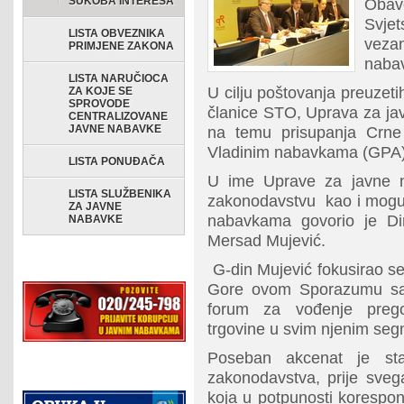
SUKOBA INTERESA
Obav
Svje
LISTA OBVEZNIKA
vez
PRIMJENE ZAKONA
naba
LISTA NARUČIOCA
U cilju poštovanja preuze
ZA KOJE SE
SPROVODE
članice STO, Uprava za ja
CENTRALIZOVANE
JAVNE NABAVKE
na temu prisupanja Crne
Vladinim nabavkama (GPA)
LISTA PONUĐAČA
U ime Uprave za javne n
LISTA SLUŽBENIKA
zakonodavstvu kao i moguć
ZA JAVNE
nabavkama govorio je Di
NABAVKE
Mersad Mujević.
G-din Mujević fokusirao s
Gore ovom Sporazumu sa 
forum za vođenje pregov
trgovine u svim njenim se
Poseban akcenat je stav
zakonodavstva, prije sveg
koja u potpunosti korespo