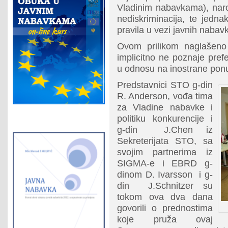
Vladinim nabavkama), naro
nediskriminacija, te jedn
pravila u vezi javnih nabavk
Ovom prilikom naglašen
implicitno ne poznaje pre
u odnosu na inostrane pon
Predstavnici STO g-din
R. Anderson, vođa tima
za Vladine nabavke i
politiku konkurencije i
g-din J.Chen iz
Sekreterijata STO, sa
svojim partnerima iz
SIGMA-e i EBRD g-
dinom D. Ivarsson i g-
din J.Schnitzer su
tokom ova dva dana
govorili o prednostima
koje pruža ovaj