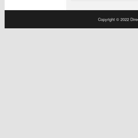
Copyright © 2022
Dire
Powered by
| Designed by:
Manchester Parki
WordPress