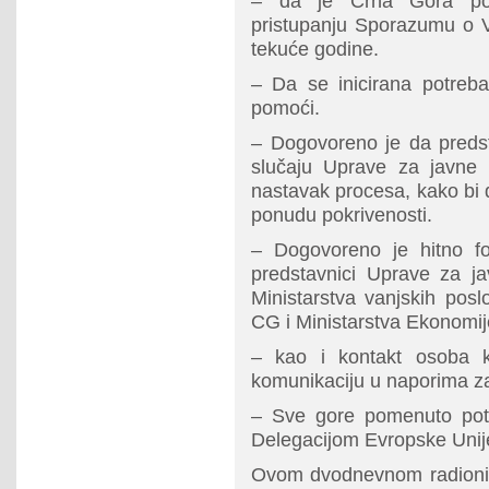
– da je Crna Gora posv
pristupanju Sporazumu o 
tekuće godine.
– Da se inicirana potreb
pomoći.
– Dogovoreno je da predst
slučaju Uprave za javne 
nastavak procesa, kako bi d
ponudu pokrivenosti.
– Dogovoreno je hitno fo
predstavnici Uprave za ja
Ministarstva vanjskih posl
CG i Ministarstva Ekonomij
– kao i kontakt osoba k
komunikaciju u naporima za
– Sve gore pomenuto potre
Delegacijom Evropske Unije
Ovom dvodnevnom radionic