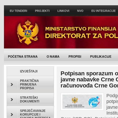
EU TENDERI
PROJEKTI
LINKOVI
NVO
EU INTEGRACIJE
POČETNA STRANA
O NAMA
PROPISI
PUBLIKACIJE
IZVJEŠTAJI
Potpisan sporazum o
javne nabavke Crne Go
PRAKTIČNA
računovođa Crne Go
PRIMJENA
PROPISA
Podg
STRATEŠKI
potpi
DOKUMENTI
javn
SPRJEČAVANJE
Insti
KORUPCIJE I