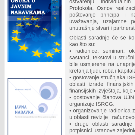
ostvarenju individualni
Protokola. Osnov realiza
poštovanje principa i n
uvažavanja, uzajamne p
unutrašnje stvari i partners
Oblasti saradnje će se kon
kao što su:
• radionice, seminari, ok
sastanci, tekstovi u stručn
bile usmjerene na unaprij
kretanja ljudi, roba i kapital
• gostovanje stručnjaka I
oblasti izrade finansijsk
finansijskih izvještaja, koj
• gostovanje članova UJN
organizuje ISRCG;
• organizovanje radionica 
u oblasti revizije i računov
• druge oblasti saradnj
potpisnici ustanove zajednič