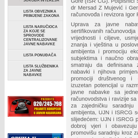
Gore (ISR CG). Potpisnici 
SUKOBA INTERESA
dr Mersad Z Mujević i Gener
LISTA OBVEZNIKA
računovođa i revizora Igor 
PRIMJENE ZAKONA
Uprava za javne naba
LISTA NARUČIOCA
sertifikovanih računovodj
ZA KOJE SE
SPROVODE
vrijednosti i ciljeve, us
CENTRALIZOVANE
znanja i vještina u poslo
JAVNE NABAVKE
ambijenta i promociju e
LISTA PONUĐAČA
subjektima i naučno obr
smatraju da definisana 
LISTA SLUŽBENIKA
ZA JAVNE
nabavki i njihova primje
NABAVKE
promociji društvenog i 
izuzetan potencijal u raz
javne nabavke sa jedne 
računovodstva i ravizije sa
za zajedničku saradnju 
ambijenta, UJN i ISRCG se
slijedećem: UJN i ISRCG p
dobroj vjeri i obavezuj
promovišu saradnju kroz zaj