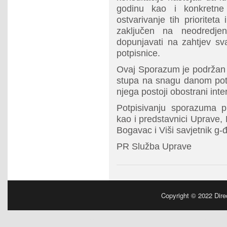
godinu kao i konkretne
ostvarivanje tih prioritet
zaključen na neodredje
dopunjavati na zahtjev sv
potpisnice.
Ovaj Sporazum je podržan o
stupa na snagu danom potp
njega postoji obostrani inte
Potpisivanju sporazuma p
kao i predstavnici Uprave
Bogavac i Viši savjetnik g-
PR Služba Uprave
Copyright © 2022
Dire
Powered by
| Designed by:
Manchester Parki
WordPress