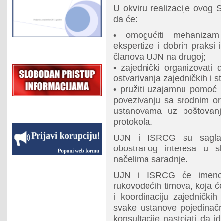
U okviru realizacije ovog
da će:
• omogućiti mehanizam
ekspertize i dobrih praks
članova UJN na drugoj;
• zajednički organizovati
ostvarivanja zajedničkih i st
• pružiti uzajamnu pomoć 
povezivanju sa srodnim or
ustanovama uz poštovanj
protokola.
UJN i ISRCG su saglasn
obostranog interesa u 
načelima saradnje.
UJN i ISRCG će imeno
rukovodećih timova, koja će
i koordinaciju zajednički
svake ustanove pojedinač
konsultacije nastojati da id