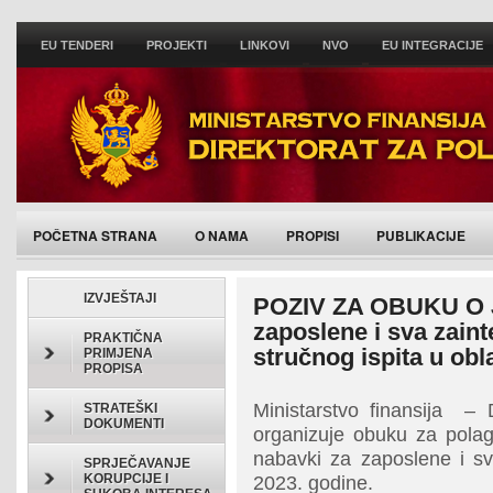
EU TENDERI
PROJEKTI
LINKOVI
NVO
EU INTEGRACIJE
POČETNA STRANA
O NAMA
PROPISI
PUBLIKACIJE
IZVJEŠTAJI
POZIV ZA OBUKU O
zaposlene i sva zaint
PRAKTIČNA
stručnog ispita u obl
PRIMJENA
PROPISA
Ministarstvo finansija – D
STRATEŠKI
DOKUMENTI
organizuje obuku za polag
nabavki za zaposlene i sv
SPRJEČAVANJE
KORUPCIJE I
2023. godine.