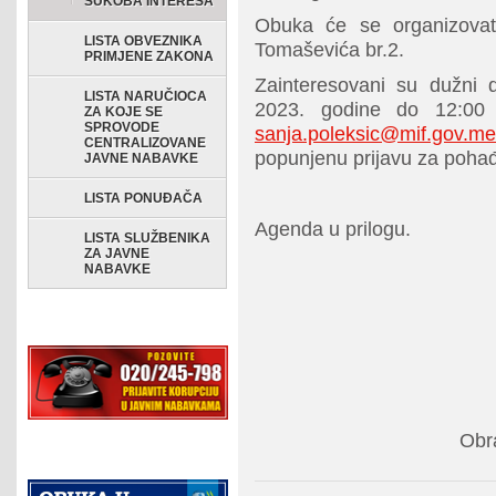
SUKOBA INTERESA
Obuka će se organizovat
LISTA OBVEZNIKA
Tomaševića br.2.
PRIMJENE ZAKONA
Zainteresovani su dužni
LISTA NARUČIOCA
2023. godine do 12:00 
ZA KOJE SE
SPROVODE
sanja.poleksic@mif.gov.me
CENTRALIZOVANE
popunjenu prijavu za pohađ
JAVNE NABAVKE
LISTA PONUĐAČA
Agenda u prilogu.
LISTA SLUŽBENIKA
ZA JAVNE
NABAVKE
Obr