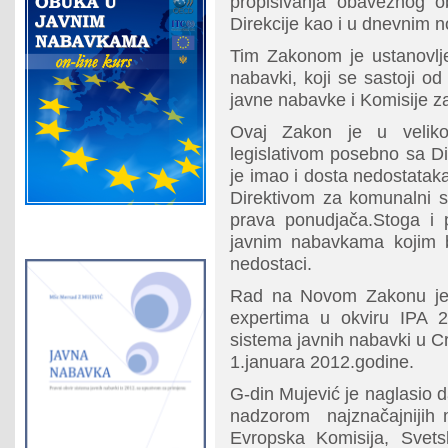
propisivanja obaveznog ob
Direkcije kao i u dnevnim 
Tim Zakonom je ustanovljen
nabavki, koji se sastoji od 
javne nabavke i Komisije z
Ovaj Zakon je u velik
legislativom posebno sa Di
je imao i dosta nedostatak
Direktivom za komunalni s
prava ponudjača.Stoga i
javnim nabavkama kojim bi
nedostaci.
Rad na Novom Zakonu je 
expertima u okviru IPA 20
sistema javnih nabavki u Cr
1.januara 2012.godine.
G-din Mujević je naglasio d
nadzorom najznačajnijih m
Evropska Komisija, Sve