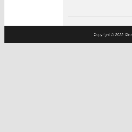
Copyright © 2022
Dire
Powered by
| Designed by:
Manchester Parki
WordPress