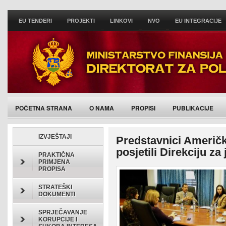
EU TENDERI
PROJEKTI
LINKOVI
NVO
EU INTEGRACIJE
POČETNA STRANA
O NAMA
PROPISI
PUBLIKACIJE
IZVJEŠTAJI
Predstavnici Američ
posjetili Direkciju z
PRAKTIČNA
PRIMJENA
PROPISA
STRATEŠKI
DOKUMENTI
SPRJEČAVANJE
KORUPCIJE I