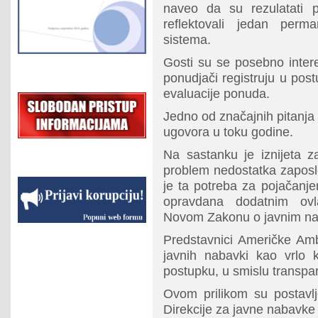
naveo da su rezulatati pr
reflektovali jedan per
sistema.
Gosti su se posebno intere
ponudjači registruju u po
evaluacije ponuda.
Jedno od značajnih pitanja o
ugovora u toku godine.
Na sastanku je iznijeta z
problem nedostatka zaposle
je ta potreba za pojačanje
opravdana dodatnim ovla
Novom Zakonu o javnim n
Predstavnici Američke Amb
javnih nabavki kao vrlo 
postupku, u smislu transpa
Ovom prilikom su postavlj
Direkcije za javne nabavk