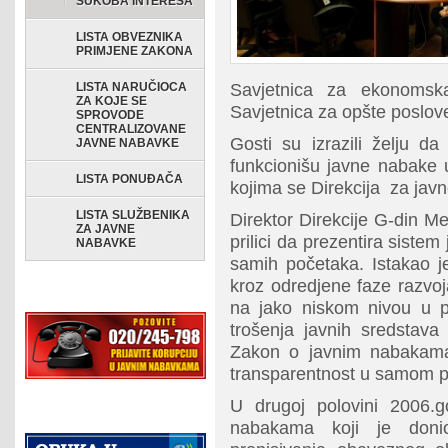
SUKOBA INTERESA
LISTA OBVEZNIKA
PRIMJENE ZAKONA
LISTA NARUČIOCA
Savjetnica za ekonomska
ZA KOJE SE
Savjetnica za opšte poslov
SPROVODE
CENTRALIZOVANE
Gosti su izrazili želju d
JAVNE NABAVKE
funkcionišu javne nabake 
LISTA PONUĐAČA
kojima se Direkcija za jav
LISTA SLUŽBENIKA
Direktor Direkcije G-din M
ZA JAVNE
prilici da prezentira siste
NABAVKE
samih početaka. Istakao j
kroz odredjene faze razvoj
na jako niskom nivou u po
trošenja javnih sredstav
Zakon o javnim nabakama, 
transparentnost u samom p
U drugoj polovini 2006.
nabakama koji je doni